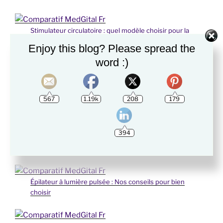
Stimulateur circulatoire : quel modèle choisir pour la
maison ?
Enjoy this blog? Please spread the
word :)
Appareil de massage des pieds : bienfaits et
solutions
567
1.19k
208
179
Appareil de pressothérapie : Choisir le bon appareil
394
Épilateur à lumière pulsée : Nos conseils pour bien
choisir