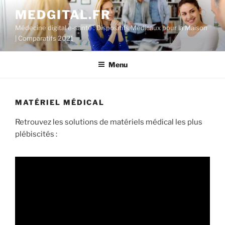
Aller
MEDGITAL.FR
au
Médecine digital e-santé : Dispositifs Médicaux pour la Maison
contenu
| Comparatifs 2021
principal
Menu
MATÉRIEL MÉDICAL
Retrouvez les solutions de matériels médical les plus
plébiscités :