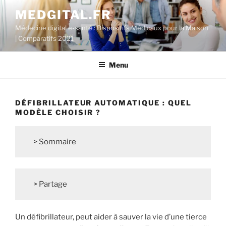
Aller
MEDGITAL.FR
au
Médecine digital e-santé : Dispositifs Médicaux pour la Maison
contenu
| Comparatifs 2021
principal
Menu
DÉFIBRILLATEUR AUTOMATIQUE : QUEL
MODÈLE CHOISIR ?
> Sommaire
> Partage
Un défibrillateur, peut aider à sauver la vie d’une tierce