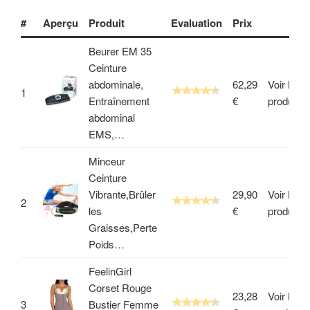
#
Aperçu
Produit
Evaluation
Prix
Beurer EM 35
Ceinture
abdominale,
62,29
Voir le
1
Entraînement
€
produit
abdominal
EMS,…
Minceur
Ceinture
Vibrante,Brûler
29,90
Voir le
2
les
€
produit
Graisses,Perte
Poids…
FeelinGirl
Corset Rouge
23,28
Voir le
3
Bustier Femme