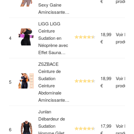
€
produit
Sexy Gaine
Amincissante…
LiGG LiGG
Ceinture
18,99
Voir le
4
Sudation en
€
produit
Néoprène avec
Effet Sauna…
ZSZBACE
Ceinture de
Sudation
18,99
Voir le
5
Ceinture
€
produit
Abdominale
Amincissante…
Junlan
Débardeur de
Sudation
17,99
Voir le
6
Homme Gilet
€
produit