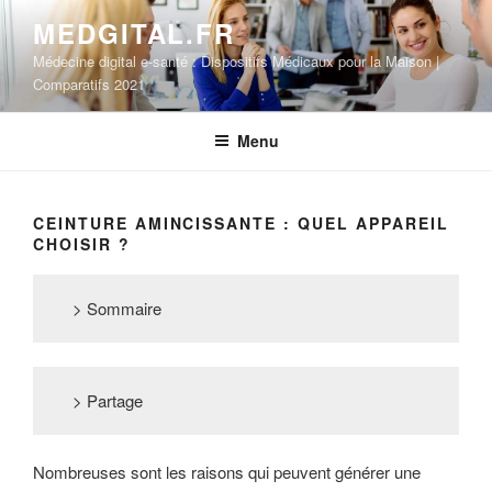
Aller
MEDGITAL.FR
au
Médecine digital e-santé : Dispositifs Médicaux pour la Maison |
contenu
Comparatifs 2021
principal
Menu
CEINTURE AMINCISSANTE : QUEL APPAREIL
CHOISIR ?
> Sommaire
> Partage
Nombreuses sont les raisons qui peuvent générer une