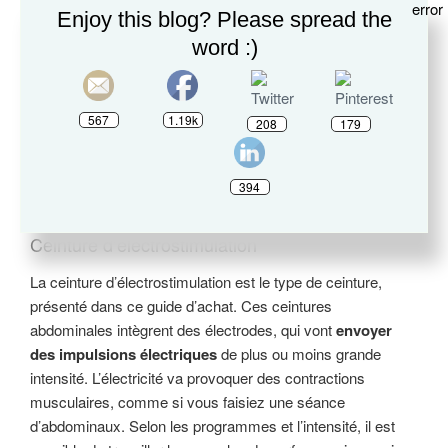
Enjoy this blog? Please spread the
Les types de ceinture amincissantes
word :)
567
1.19k
208
179
394
Ceinture d’électrostimulation
La ceinture d’électrostimulation est le type de ceinture,
présenté dans ce guide d’achat. Ces ceintures
abdominales intègrent des électrodes, qui vont
envoyer
des impulsions électriques
de plus ou moins grande
intensité. L’électricité va provoquer des contractions
musculaires, comme si vous faisiez une séance
d’abdominaux. Selon les programmes et l’intensité, il est