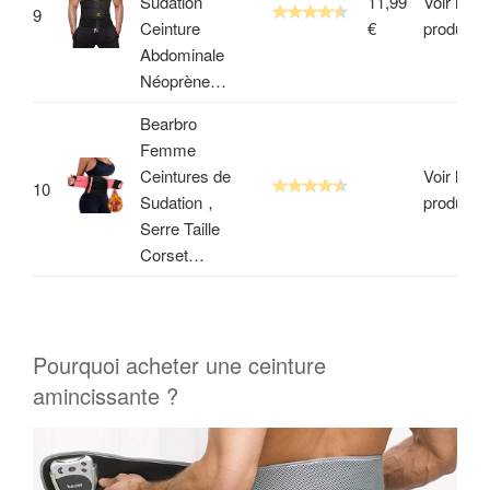
Sudation
11,99
Voir le
9
Ceinture
€
produit
Abdominale
Néoprène…
Bearbro
Femme
Ceintures de
Voir le
10
Sudation，
produit
Serre Taille
Corset…
Pourquoi acheter une ceinture
amincissante ?