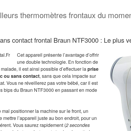
illeurs thermomètres frontaux du mome
ns contact frontal Braun NTF3000 : Le plus 
1.19k
208
179
394
Cet appareil présente l’avantage d’offrir
567
une double technologie. En fonction de
malade, il est ainsi possible d’effectuer la
prise
c ou sans contact
, sans que cela impacte sur
tat. Vous ne réveillerez pas votre bébé, car il est
les bips du Braun NTF3000 en passant en mode
 mal positionner la machine sur le front, un
 mettre l’appareil juste au bon endroit, pour un
ohérent. Vous saurez rapidement (
2 secondes