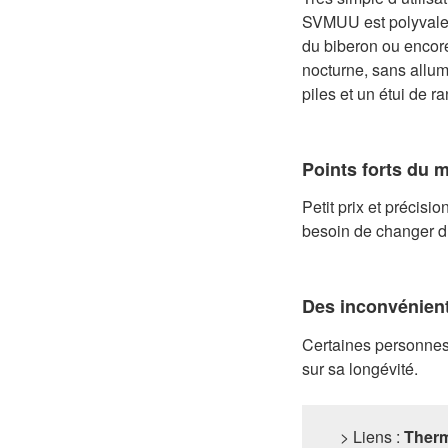
SVMUU est polyvalent 
du biberon ou encore
nocturne, sans allume
piles et un étui de 
Points forts du 
Petit prix et précisi
besoin de changer d’a
Des inconvénien
Certaines personnes s
sur sa longévité.
> Liens :
Therm