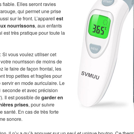
s fiable. Elles seront ravies
frarouge, qui permet une prise
ussi sur le front. L’appareil
est
aux nourrissons
, aux enfants
i est très pratique pour toute la
 Si vous voulez utiliser cet
 votre nourrisson de moins de
 le faire de façon frontal, les
nt trop petites et fragiles pour
e servir en mode auriculaire. Le
 1 seconde et avec précision
C
). Il est possible de
garder en
nières prises
, pour suivre
de santé. En cas de très forte
arme sonore.
ation, il n’y a qu’à appuyer sur un seul et unique bouton. Ce the