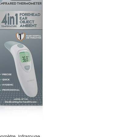
rmomètre infrarouge