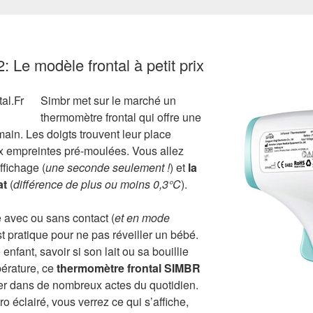
Le modèle frontal à petit prix
Simbr met sur le marché un
thermomètre frontal qui offre une
main. Les doigts trouvent leur place
ux empreintes pré-moulées. Vous allez
ffichage (
une seconde seulement !
) et
la
at
(
différence de plus ou moins 0,3°C
).
e avec ou sans contact (
et en mode
st pratique pour ne pas réveiller un bébé.
enfant, savoir si son lait ou sa bouillie
érature, ce
thermomètre frontal SIMBR
er dans de nombreux actes du quotidien.
o éclairé, vous verrez ce qui s’affiche,