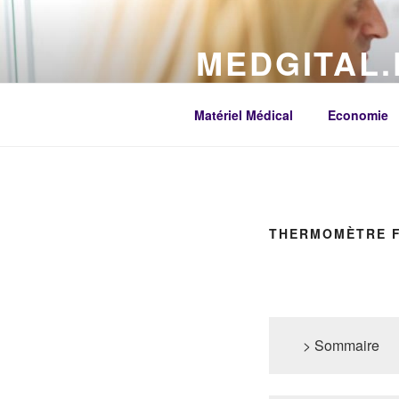
Aller
au
MEDGITAL.
contenu
principal
Médecine digital e-santé : Disp
Matériel Médical
Economie
THERMOMÈTRE F
> Sommaire