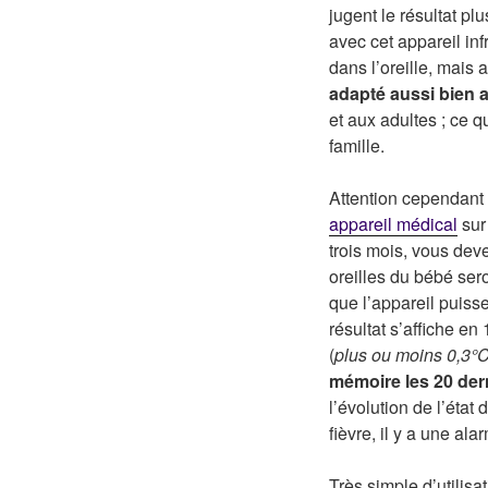
jugent le résultat plu
avec cet appareil in
dans l’oreille, mais a
adapté aussi bien 
et aux adultes ; ce qu
famille.
Attention cependant :
appareil médical
sur
trois mois, vous devez
oreilles du bébé sero
que l’appareil puiss
résultat s’affiche en
(
plus ou moins 0,3°
mémoire les 20 der
l’évolution de l’état 
fièvre, il y a une al
Très simple d’utilis