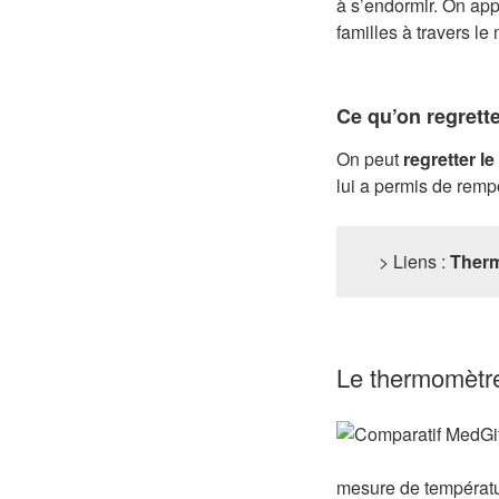
à s’endormir. On app
familles à travers le
Ce qu’on regrett
On peut
regretter l
lui a permis de remp
> Liens :
Therm
Le thermomètr
mesure de températur