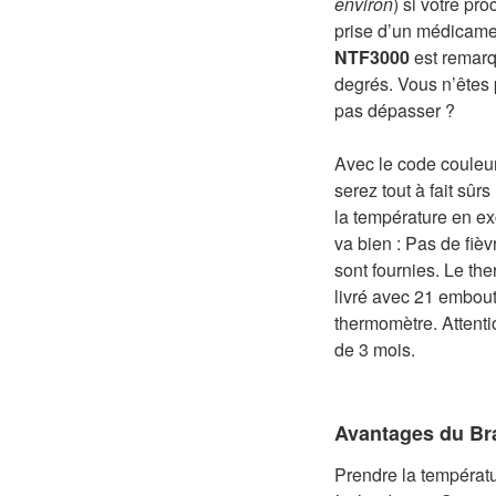
environ
) si votre pr
prise d’un médicame
NTF3000
est remarq
degrés. Vous n’êtes 
pas dépasser ?
Avec le code couleur 
serez tout à fait sûrs
la température en excè
va bien : Pas de fièv
sont fournies. Le t
livré avec 21 embout
thermomètre. Attent
de 3 mois.
Avantages du B
Prendre la températu