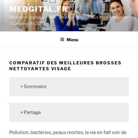
Aller
MEDGITAL.FR
au
Médecine digital e-santé : Dispositifs Médicaux pour la Maison
contenu
| Comparatifs 2021
principal
Menu
COMPARATIF DES MEILLEURES BROSSES
NETTOYANTES VISAGE
> Sommaire
> Partage
Pollution, bactéries, peaux mortes, la vie en fait voir de