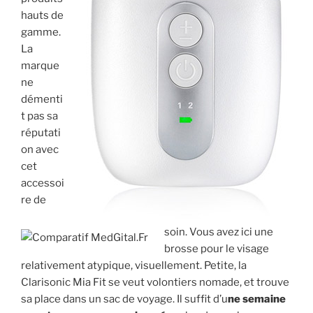
hauts de
gamme.
La
marque
ne
démenti
t pas sa
réputati
on avec
cet
accessoi
re de
soin. Vous avez ici une
brosse pour le visage
relativement atypique, visuellement. Petite, la
Clarisonic Mia Fit se veut volontiers nomade, et trouve
sa place dans un sac de voyage. Il suffit d’u
ne semaine