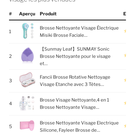
#
Aperçu
Produit
Evalu
Brosse Nettoyante Visage Électrique
1
Misiki Brosse Faciale…
【Sunmay Leaf】SUNMAY Sonic
2
Brosse Nettoyante pour le visage
et…
Fancii Brosse Rotative Nettoyage
3
Visage Etanche avec 3 Têtes…
Brosse Visage Nettoyante,4 en 1
4
Brosse Nettoyante Visage…
Brosse Nettoyante Visage Electrique
5
Silicone, Fayleer Brosse de…