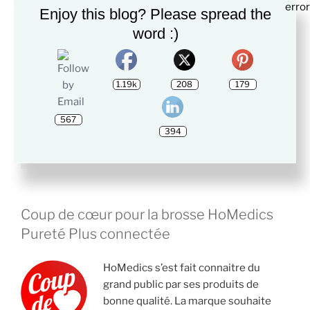
Enjoy this blog? Please spread the
word :)
Ce qu’on regrette
Son point négatif réside dans son prix d’achat. Elle
1.19k
208
179
n’est pas à la portée de tous, dommage.
567
> Liens :
Brosse Nettoyage Sonique
394
Clarisonic Mia FIT
Coup de cœur pour la brosse HoMedics
Pureté Plus connectée
HoMedics s’est fait connaitre du
grand public par ses produits de
bonne qualité. La marque souhaite