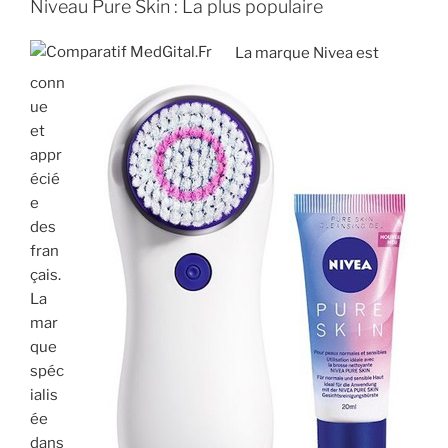
Niveau Pure Skin : La plus populaire
La marque Nivea est
conn
ue
et
appr
écié
e
des
fran
çais.
La
mar
que
spéc
ialis
ée
dans