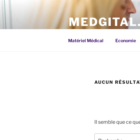
Aller
au
MEDGITAL
contenu
principal
Médecine digital e-santé : Dis
Matériel Médical
Economie
AUCUN RÉSULTA
Il semble que ce qu
Recherche