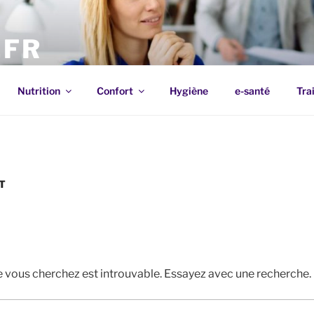
.FR
positifs Médicaux pour la Maison | Comparatifs 2021
Nutrition
Confort
Hygiène
e-santé
Tra
T
1.19k
208
567
179
394
e vous cherchez est introuvable. Essayez avec une recherche.