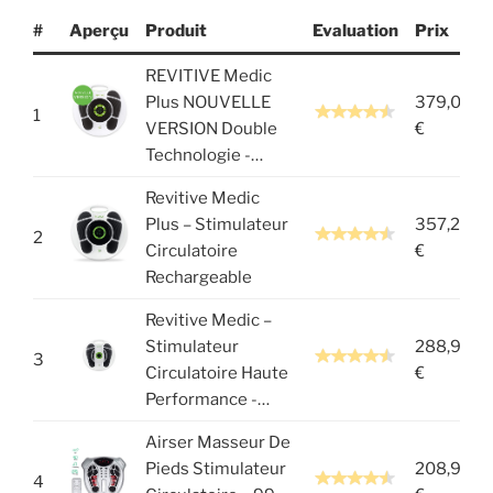
#
Aperçu
Produit
Evaluation
Prix
REVITIVE Medic
Plus NOUVELLE
379,00
1
VERSION Double
€
Technologie -…
Revitive Medic
Plus – Stimulateur
357,20
2
Circulatoire
€
Rechargeable
Revitive Medic –
Stimulateur
288,99
3
Circulatoire Haute
€
Performance -…
Airser Masseur De
Pieds Stimulateur
208,98
4