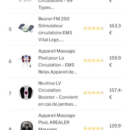
Circulatoire – 99
€
Types…
Beurer FM 250
Stimulateur
163,33
5
circulatoire EMS
€
Vital Legs ,…
Appareil Massage
Pied pour La
159,99
6
Circulation – EMS
€
Relax Appareil de…
Revitive LV
Circulation
157,46
7
Booster – Convient
€
en cas de jambes…
Appareil Massage
Pied, AREALER
129,99
8
Massage